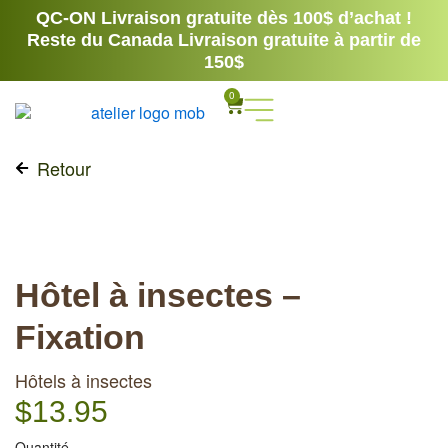
Aller
QC-ON Livraison gratuite dès 100$ d’achat !
au
Reste du Canada Livraison gratuite à partir de
contenu
150$
0
Panier
Retour
Hôtel à insectes –
Fixation
Hôtels à insectes
$
13.95
Quantité