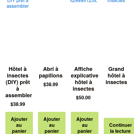
Hôtel à
Abri à
Affiche
Grand
insectes
papillons
explicative
hôtel à
(DIY) prêt
hôtel à
insectes
$
38.99
à
insectes
assembler
$
50.00
$
38.99
Ajouter
Ajouter
Ajouter
au
au
au
Continuer
panier
panier
panier
la lecture