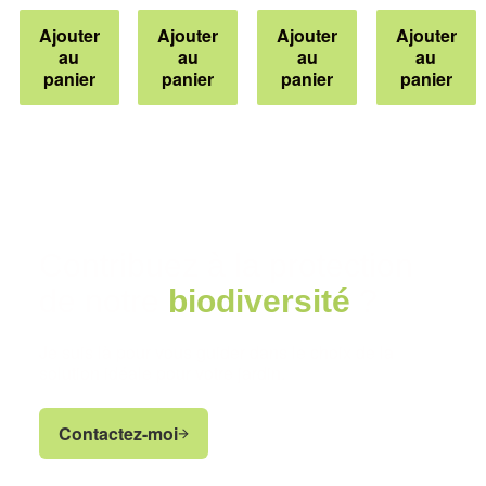
Ajouter
Ajouter
Ajouter
Ajouter
au
au
au
au
panier
panier
panier
panier
Contribuez à la protection
de notre
biodiversité
?
Je suis là pour vous guider dans le choix de la
solution idéale pour votre jardin.
Contactez-moi