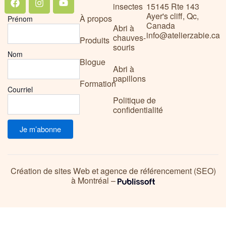
insectes
15145 Rte 143
Ayer's cliff, Qc,
À propos
Prénom
Canada
Abri à
info@atelierzabie.ca
chauves-
Produits
souris
Nom
Blogue
Abri à
papillons
Formation
Courriel
Politique de
confidentialité
Création de sites Web et agence de référencement (SEO)
à Montréal –