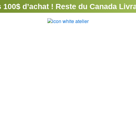
 100$ d’achat ! Reste du Canada Livrai
outique
Formation
On parle de nous
Nous joindre
dinez avec la na
ngez dans un monde de biodiversité : des ast
ètes, des faits fascinants et des solutions natu
pour enrichir votre environnement.