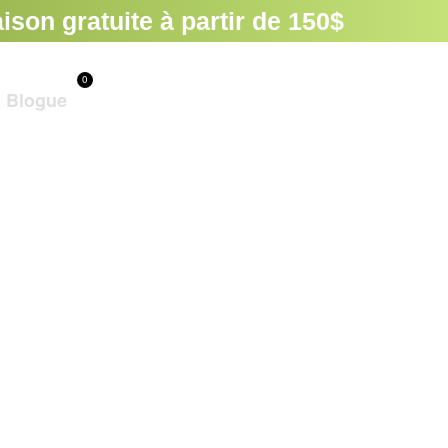
son gratuite à partir de 150$
0
Panier
Blogue
ture
uces
relles