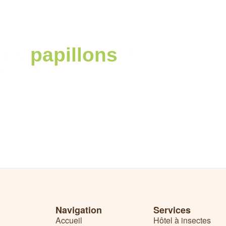
 les
papillons
?
s et d’amateurs
Navigation
Services
Accueil
Hôtel à insectes