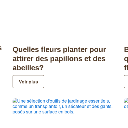
s
Quelles fleurs planter pour
B
attirer des papillons et des
q
abeilles?
f
Voir plus