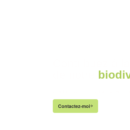
Contribuez à la
de notre
biodi
Je suis là pour vous guider dans le ch
jardin.
Contactez-moi