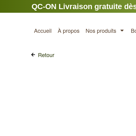
Aller
QC-ON Livraison gratuite dès
au
contenu
Accueil
À propos
Nos produits
B
Retour