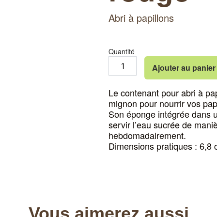
Abri à papillons
Quantité
quantité
Ajouter au panier
de
Contenant
pour
Le contenant pour abri à pap
abri
mignon pour nourrir vos papi
à
Son éponge intégrée dans un
papillons
servir l’eau sucrée de mani
rouge
hebdomadairement.
Dimensions pratiques : 6,8 
Vous aimerez aussi