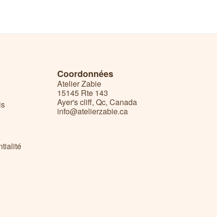
Coordonnées
Atelier Zabie
15145 Rte 143
Ayer's cliff, Qc, Canada
is
info@atelierzabie.ca
tialité