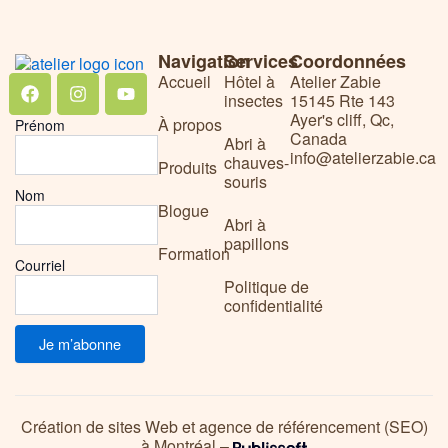
Navigation
Services
Coordonnées
Facebook
Instagram
Youtube
Accueil
Hôtel à
Atelier Zabie
insectes
15145 Rte 143
Ayer's cliff, Qc,
À propos
Prénom
Canada
Abri à
info@atelierzabie.ca
chauves-
Produits
souris
Nom
Blogue
Abri à
papillons
Formation
Courriel
Politique de
confidentialité
Création de sites Web et agence de référencement (SEO)
à Montréal –